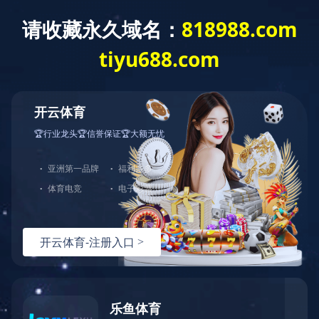
Toggle
naviga
当前位置：
足球网-足球(中国)
<
产品系列
<
水力控制阀
水力控制阀