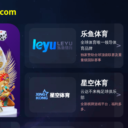
例
媒体中心
人力资源
社会责任
EN
电话