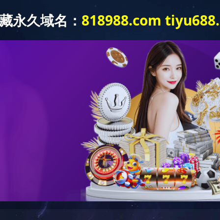
(中国)
关于足球网-足球(中国)
产品系列
项目案
人力
资源